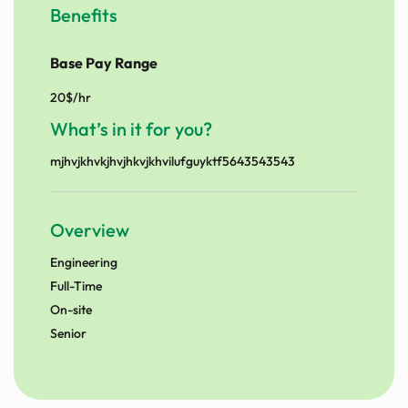
Benefits
Base Pay Range
20$/hr
What’s in it for you?
mjhvjkhvkjhvjhkvjkhvilufguyktf5643543543
Overview
Engineering
Full-Time
On-site
Senior