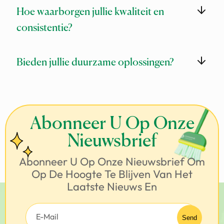
Wij bieden services door heel Nederland. Voor
Hoe waarborgen jullie kwaliteit en
specifieke regio’s, neem gerust contact op met
ons team.
consistentie?
We hanteren strikte kwaliteitscontroles via
Bieden jullie duurzame oplossingen?
inspecties, professioneel personeel en
klantfeedback. Onze gecertificeerde systemen
Ja. Duurzaamheid is een belangrijk onderdeel van
en transparante werkwijze zorgen voor blijvende
onze dienstverlening. We gebruiken eco-
kwaliteit.
vriendelijke producten, energiezuinige methodes
Abonneer U Op Onze
en accepteren innovatieve technologieën om
milieu-impact te verminderen.
Nieuwsbrief
Abonneer U Op Onze Nieuwsbrief Om
Op De Hoogte Te Blijven Van Het
Laatste Nieuws En