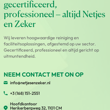
gecertificeerd,
professioneel – altijd Netjes
en Zeker
Wij leveren hoogwaardige reiniging en
faciliteitsoplossingen, afgestemd op uw sector.
Gecertificeerd, professioneel en altijd gericht op
uitmuntendheid.
NEEM CONTACT MET ON OP
Services
info@netjesenzeker.nl
Sectors
+3 (168) 151-2551
Hoofdkantoor
Herikerbergweg 32, 1101 CM